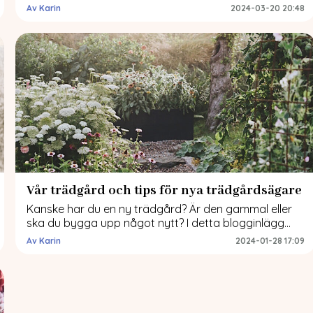
smyckade festlokalen, dels om några enkla gör-det-
Av Karin
2024-03-20 20:48
själv tips. Det första inlägget om att odla sin egen
brudbukett kan ni läsa här. Jag hade fantastisk hjälp
av två fina vänner att fixa blommorna till
bröllopsfesten. Förutom att de […]
Vår trädgård och tips för nya trädgårdsägare
Kanske har du en ny trädgård? Är den gammal eller
ska du bygga upp något nytt? I detta blogginlägg
kommer jag gå igenom mina tankar kring att ta över
Av Karin
2024-01-28 17:09
en gammal trädgård och vad som kan vara bra att
tänka på när man är ny trädgårdsägare. Vår
trädgård När vi tog över vårt hus 2017 […]