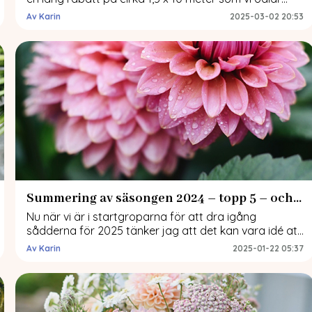
dahlior och/eller sommarblommor i varje år. I det här
Av Karin
2025-03-02 20:53
inlägget beskriver jag hur vi anlade rabatten samt hur
den skiftat genom åren. Jag tipsar också om
sommarblommor som är fina att plantera […]
Summering av säsongen 2024 – topp 5 – och tankar inför 2025
Nu när vi är i startgroparna för att dra igång
sådderna för 2025 tänker jag att det kan vara idé att
summera odlingssäsongen 2024. Vad blev bra/bäst
Av Karin
2025-01-22 05:37
och vad blev dåligt eller totalt misslyckat? Här är min
topp 5 när det gäller dahlior och sommarblommor
men också en lista med 5 saker som inte blev […]