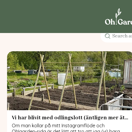
Vi har blivit med odlingslott (äntligen mer ätbart!)
Om man kollar på mitt Instagramflöde och
Oh!garden-sida är det lätt att tro att jag (vi) bara