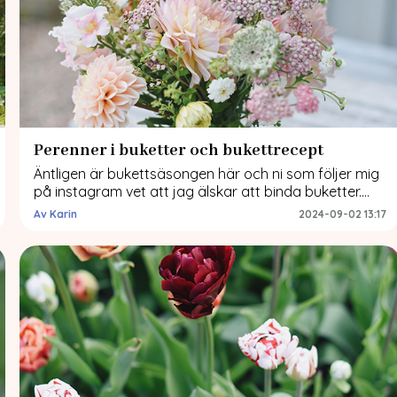
Perenner i buketter och bukettrecept
Äntligen är bukettsäsongen här och ni som följer mig
på instagram vet att jag älskar att binda buketter.
Dahlior är nästan alltid basen i mina buketter och
Av Karin
2024-09-02 13:17
sedan adderar jag lignoser (träd och buskar),
sommarblommor och perenner. Eftersom sådderna
av sommarblommor är lite oberäkneliga är planen
framöver att ha en bas av perenner och buskar […]