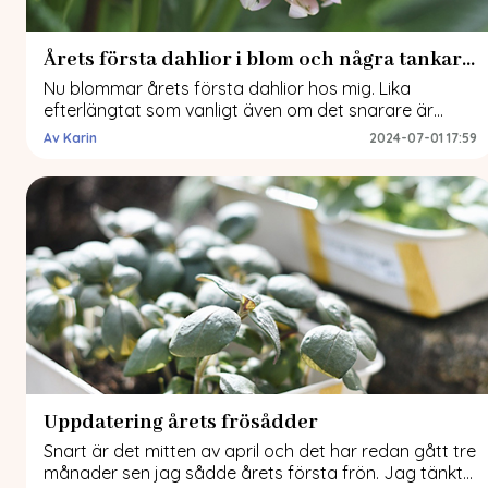
Årets första dahlior i blom och några tankar om dahliavirus
Nu blommar årets första dahlior hos mig. Lika
efterlängtat som vanligt även om det snarare är
inlägg och diskussioner om dahliavirus som präglat
Av Karin
2024-07-01 17:59
säsongen hittills. Det är en komplex fråga och vi har
olika sätt att se på det. Precis som vi har olika
anledningar till varför vi odlar. Jag har fått en hel del
[…]
Uppdatering årets frösådder
Snart är det mitten av april och det har redan gått tre
månader sen jag sådde årets första frön. Jag tänkte