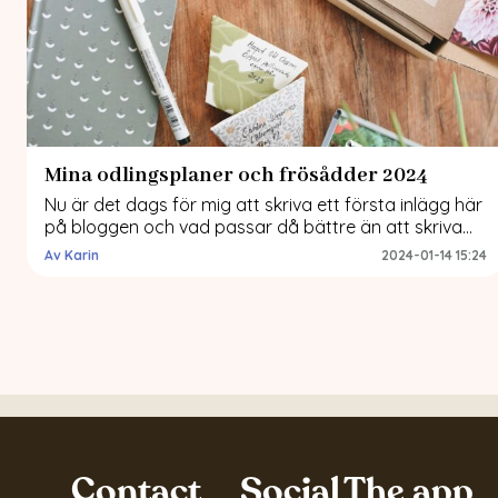
Mina odlingsplaner och frösådder 2024
Nu är det dags för mig att skriva ett första inlägg här
på bloggen och vad passar då bättre än att skriva
om odlingsplaner och vad jag ska fröså 2024? Mitt
Av Karin
2024-01-14 15:24
främsta intresse är att odla blommor av olika slag
och att göra buketter (även om det smyger sig in lite
ätbart med jämna mellanrum). […]
Contact
Social
The app