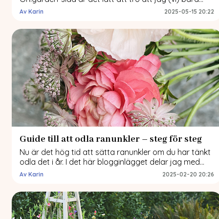
odlar blommor! Vi har alltid haft några pallkragar
Av Karin
2025-05-15 20:22
med ätbart men från och med i år blir det betydligt
mer. Vi har nämligen blivit med odlingslott. En liten bit
mark (som vi hyr) där vi kommer att odla […]
Guide till att odla ranunkler – steg för steg
Nu är det hög tid att sätta ranunkler om du har tänkt
odla det i år. I det här blogginlägget delar jag med
mig av mina erfarenheter och tips kring hur du odlar
Av Karin
2025-02-20 20:26
ranunkler. Jag gjorde en frågelåda på Instagram där
mina följare fick ställa frågor och i det här inlägget
har ni mina svar. […]