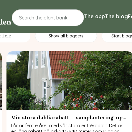
The app
The blog
F
Show all bloggers
Start blog
Min stora dahliarabatt – samplantering, uppbindning och gödning
I år är femte året med vår stora entrérabatt. Det är
en lång rabatt på cirka 1,5 x 10 meter som vi odlar