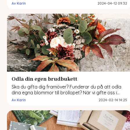
det kunde vara passande med en uppdatering kring
Av Karin
2024-04-12 09:32
årets sådder. Vad har gått bra samt mindre bra? Och
vad har jag kvar att så? I januari sådde jag bland
annat penséer, isländsk vallmo och […]
Odla din egen brudbukett
Ska du gifta dig framöver? Funderar du på att odla
dina egna blommor till bröllopet? När vi gifte oss i
september förra året hade jag (och ett par fina
Av Karin
2024-02-14 14:25
vänner) odlat alla blommor som vi använde för att
dekorera kyrkan och festlokalen med liksom alla
blommor/växter i brudbuketten. Det här inlägget
kommer handla om blommor […]