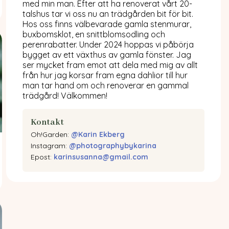
med min man. Efter att ha renoverat vårt 20-
talshus tar vi oss nu an trädgården bit för bit.
Hos oss finns välbevarade gamla stenmurar,
buxbomsklot, en snittblomsodling och
perenrabatter. Under 2024 hoppas vi påbörja
bygget av ett växthus av gamla fönster. Jag
ser mycket fram emot att dela med mig av allt
från hur jag korsar fram egna dahlior till hur
man tar hand om och renoverar en gammal
trädgård! Välkommen!
Kontakt
Oh!Garden:
@Karin Ekberg
Instagram:
@photographybykarina
Epost:
karinsusanna@gmail.com