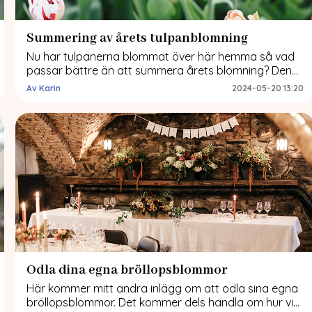
Summering av årets tulpanblomning
Nu har tulpanerna blommat över här hemma så vad
passar bättre än att summera årets blomning? Den
var lika intensiv som vacker. Det varma vädret vi fick i
Av Karin
2024-05-20 13:20
maj är en starkt bidragande orsak till det. Perenna
tulpaner Jag odlar både perenna/återkommande
tulpaner här hemma och tulpaner till snitt som jag ser
som ettåriga. Alla […]
Odla dina egna bröllopsblommor
Här kommer mitt andra inlägg om att odla sina egna
bröllopsblommor. Det kommer dels handla om hur vi