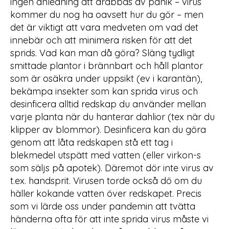
ingen anledning att drabbas av panik – virus
kommer du nog ha oavsett hur du gör – men
det är viktigt att vara medveten om vad det
innebär och att minimera risken för att det
sprids. Vad kan man då göra? Släng tydligt
smittade plantor i brännbart och håll plantor
som är osäkra under uppsikt (ev i karantän),
bekämpa insekter som kan sprida virus och
desinficera alltid redskap du använder mellan
varje planta när du hanterar dahlior (tex när du
klipper av blommor). Desinficera kan du göra
genom att låta redskapen stå ett tag i
blekmedel utspätt med vatten (eller virkon-s
som säljs på apotek). Däremot dör inte virus av
t.ex. handsprit. Virusen torde också dö om du
häller kokande vatten över redskapet. Precis
som vi lärde oss under pandemin att tvätta
händerna ofta för att inte sprida virus måste vi