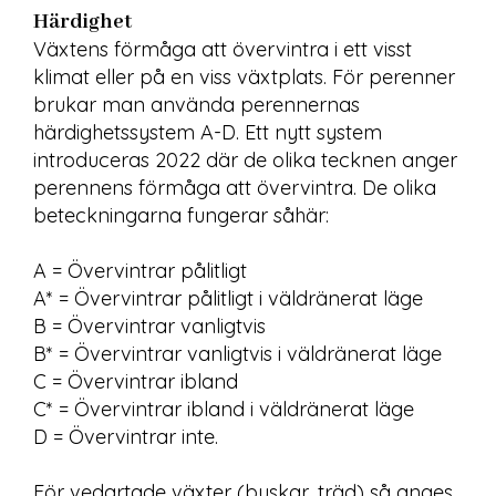
Härdighet
Växtens förmåga att övervintra i ett visst 
klimat eller på en viss växtplats. För perenner 
brukar man använda perennernas 
härdighetssystem A-D. Ett nytt system 
introduceras 2022 där de olika tecknen anger 
perennens förmåga att övervintra. De olika 
beteckningarna fungerar såhär:

A = Övervintrar pålitligt 

A* = Övervintrar pålitligt i väldränerat läge

B = Övervintrar vanligtvis

B* = Övervintrar vanligtvis i väldränerat läge

C = Övervintrar ibland

C* = Övervintrar ibland i väldränerat läge

D = Övervintrar inte. 

För vedartade växter (buskar, träd) så anges 