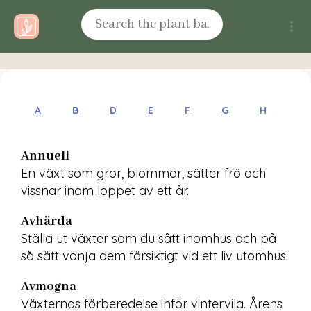
A
B
D
E
F
G
H
I
Annuell
En växt som gror, blommar, sätter frö och 
vissnar inom loppet av ett år.
Avhärda
Ställa ut växter som du sått inomhus och på 
så sätt vänja dem försiktigt vid ett liv utomhus.
Avmogna
Växternas förberedelse inför vintervila. Årens 