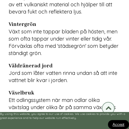
av ett vulkaniskt material och hjälper till att 
bevara fukt och reflektera ljus.
Vintergrön
Växt som inte tappar bladen på hösten, men 
som ofta tappar under vinter eller tidig vår. 
Förväxlas ofta med 'städsegrön' som betyder 
ständigt grön.
Väldränerad jord
Jord som låter vatten rinna undan så att inte 
vattnet blir kvar i jorden.
Växelbruk
Ett odlingssystem när man odlar olika 
växtslag under olika år på samma växtplats 
genom att växla från år till år. Det görs för att 
By using this website, you agree to our use of cookies. We use cookies to provide you with a
great experience and to help our website run effectively.
vissa växter inte kan odlas på samma plats 
Accept
flera år i rad.