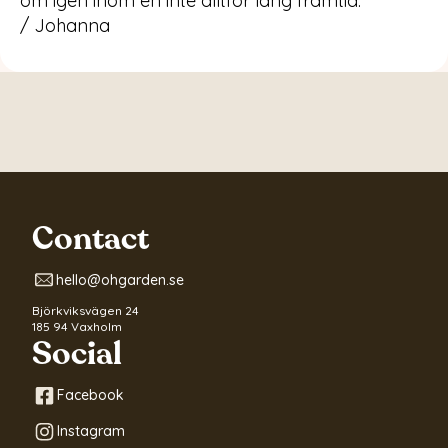
om igen inom en inte alltför lång framtid.
/ Johanna
Contact
hello@ohgarden.se
Björkviksvägen 24
185 94 Vaxholm
Social
Facebook
Instagram