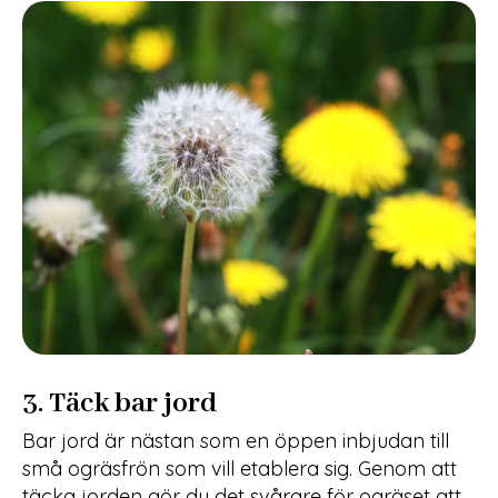
3. Täck bar jord
Bar jord är nästan som en öppen inbjudan till
små ogräsfrön som vill etablera sig. Genom att
täcka jorden gör du det svårare för ogräset att