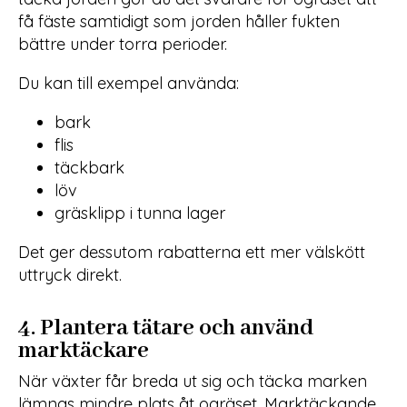
få fäste samtidigt som jorden håller fukten
bättre under torra perioder.
Du kan till exempel använda:
bark
flis
täckbark
löv
gräsklipp i tunna lager
Det ger dessutom rabatterna ett mer välskött
uttryck direkt.
4. Plantera tätare och använd
marktäckare
När växter får breda ut sig och täcka marken
lämnas mindre plats åt ogräset. Marktäckande