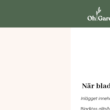
När blad
Inlägget inneh
Bladlöss alltså