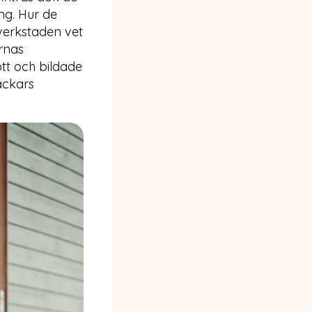
ng. Hur de
 verkstaden vet
rnas
ott och bildade
ackars