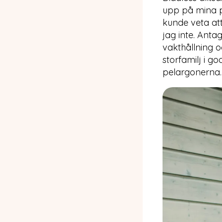
upp på mina p
kunde veta att
jag inte. Ant
vakthållning o
storfamilj i g
pelargonerna.