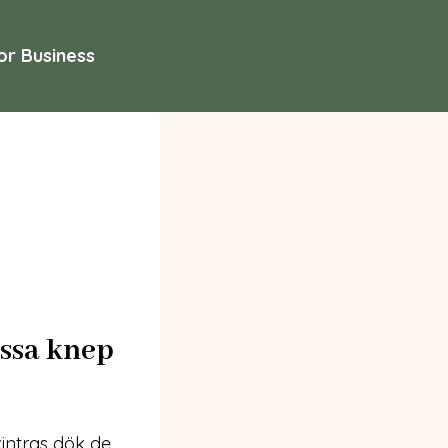
or Business
essa knep
vintras dök de