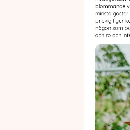
blommande växt
minsta gäster.
prickig figur k
någon som bara
och ro och in