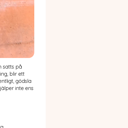
m satts på
g, blir ett
ntligt, gödsla
jälper inte ens
ra