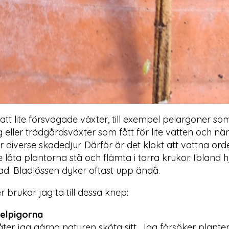
 att lite försvagade växter, till exempel pelargoner so
 eller trädgårdsväxter som fått för lite vatten och närin
r diverse skadedjur. Därför är det klokt att vattna orde
 låta plantorna stå och flämta i torra krukor. Ibland h
. Bladlössen dyker oftast upp ändå.
 brukar jag ta till dessa knep:
kelpigorna
åter jag gärna naturen sköta sitt. Jag försöker plante