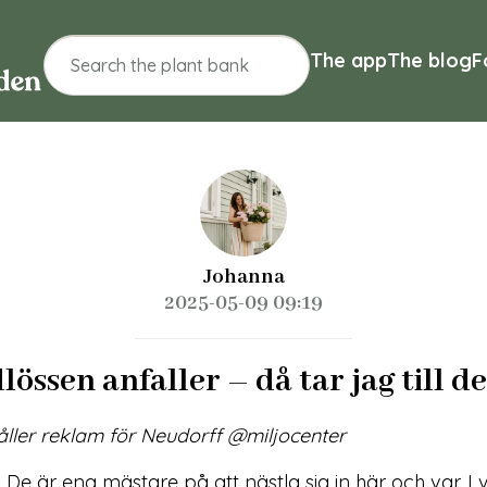
The app
The blog
F
Johanna
2025-05-09 09:19
lössen anfaller – då tar jag till d
åller reklam för Neudorff @miljocenter
. De är ena mästare på att nästla sig in här och var. I 