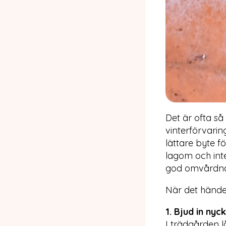
Det är ofta så
vinterförvaring
lättare byte fö
lagom och inte
god omvårdnad
När det händer
1. Bjud in nyc
I trädgården l