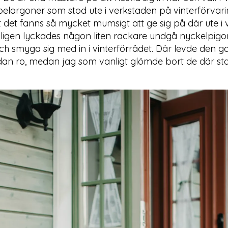
elargoner som stod ute i verkstaden på vinterförvari
 det fanns så mycket mumsigt att ge sig på där ute i
agligen lyckades någon liten rackare undgå nyckelpigo
ch smyga sig med in i vinterförrådet. Där levde den g
odan ro, medan jag som vanligt glömde bort de där st