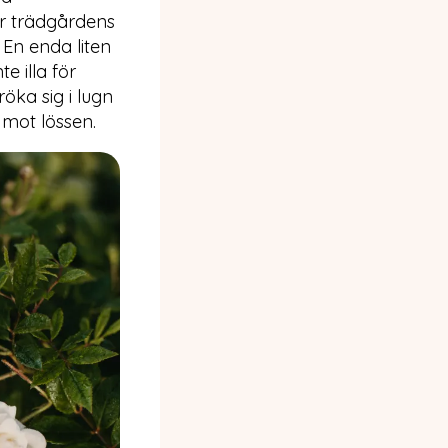
ör trädgårdens
 En enda liten
te illa för
öka sig i lugn
 mot lössen.