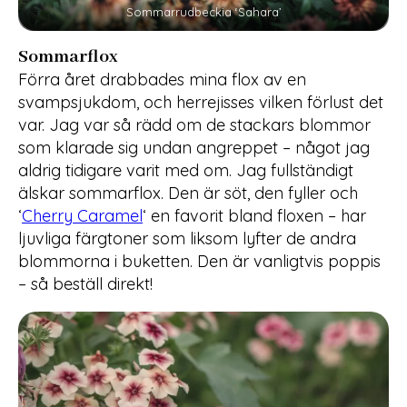
Sommarrudbeckia ‘Sahara’
Sommarflox
Förra året drabbades mina flox av en
svampsjukdom, och herrejisses vilken förlust det
var. Jag var så rädd om de stackars blommor
som klarade sig undan angreppet – något jag
aldrig tidigare varit med om. Jag fullständigt
älskar sommarflox. Den är söt, den fyller och
‘
Cherry Caramel
‘ en favorit bland floxen – har
ljuvliga färgtoner som liksom lyfter de andra
blommorna i buketten. Den är vanligtvis poppis
– så beställ direkt!