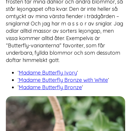
frosten tar mina dahlior och andra blommor, så
står lejongapet ofta kvar. Den är inte heller så
omtyckt av mina värsta fiender i trädgården –
sniglarna! Och jag har m a s s o r av sniglar. Jag
odlar alltid massor av sorters lejongap, men
vissa kommer alltid åter. Exempelvis är
“Butterfly-varianterna” favoriter, som får
underbara, fyllda blommor och som dessutom
doftar himmelskt gott.
‘
Madame Butterfly Ivory
‘
‘Madame Butterfly Bronze with White
‘
‘
Madame Butterfly Bronze
‘