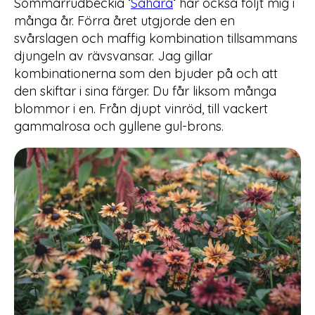
Sommarrudbeckia ‘
Sahara
‘ har också följt mig i
många år. Förra året utgjorde den en
svårslagen och maffig kombination tillsammans
djungeln av rävsvansar. Jag gillar
kombinationerna som den bjuder på och att
den skiftar i sina färger. Du får liksom många
blommor i en. Från djupt vinröd, till vackert
gammalrosa och gyllene gul-brons.