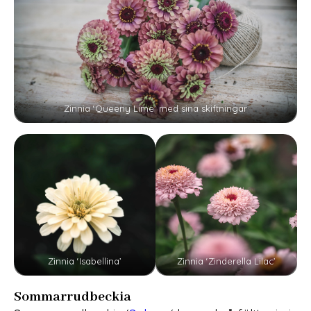
Zinnia ‘Queeny Lime’ med sina skiftningar
Zinnia ‘Isabellina’
Zinnia ‘Zinderella Lilac’
Sommarrudbeckia