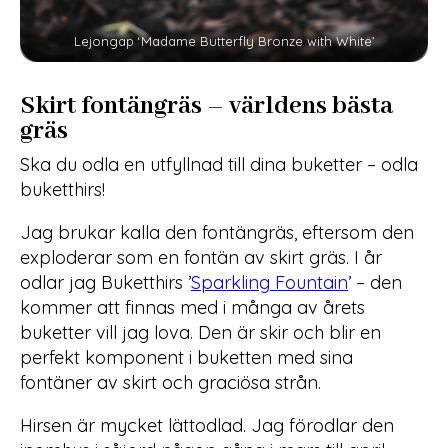
Lejongap ‘Madame Butterfly Bronze with White’
Skirt fontängräs – världens bästa
gräs
Ska du odla en utfyllnad till dina buketter – odla
buketthirs!
Jag brukar kalla den fontängräs, eftersom den
exploderar som en fontän av skirt gräs. I år
odlar jag Buketthirs ’
Sparkling Fountain
’ – den
kommer att finnas med i många av årets
buketter vill jag lova. Den är skir och blir en
perfekt komponent i buketten med sina
fontäner av skirt och graciösa strån.
Hirsen är mycket lättodlad. Jag förodlar den