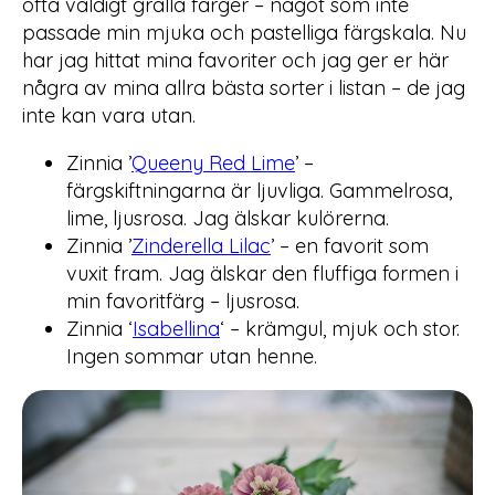
ofta väldigt grälla färger – något som inte
passade min mjuka och pastelliga färgskala. Nu
har jag hittat mina favoriter och jag ger er här
några av mina allra bästa sorter i listan – de jag
inte kan vara utan.
Zinnia ’
Queeny Red Lime
’ –
färgskiftningarna är ljuvliga. Gammelrosa,
lime, ljusrosa. Jag älskar kulörerna.
Zinnia ’
Zinderella Lilac
’ – en favorit som
vuxit fram. Jag älskar den fluffiga formen i
min favoritfärg – ljusrosa.
Zinnia ‘
Isabellina
‘ – krämgul, mjuk och stor.
Ingen sommar utan henne.