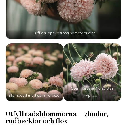
Fluffiga, aprikosrosa sommarastrar
Sommaraster ‘King Size
Blombädd med sommaraster
Apricot’
Utfyllnadsblommorna – zinnior,
rudbeckior och flox