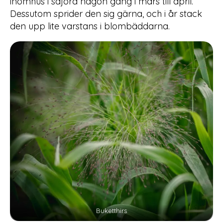
inomhus i såjord någon gång i mars till april.
Dessutom sprider den sig gärna, och i år stack
den upp lite varstans i blombäddarna.
Buketthirs