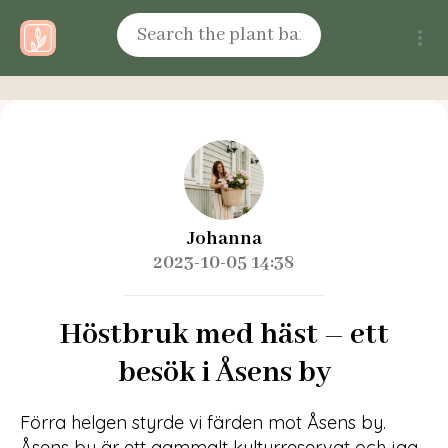
Johanna
2023-10-05 14:38
Höstbruk med häst – ett
besök i Åsens by
Förra helgen styrde vi färden mot Åsens by.
Åsens by är ett gammalt kulturreservat och jag