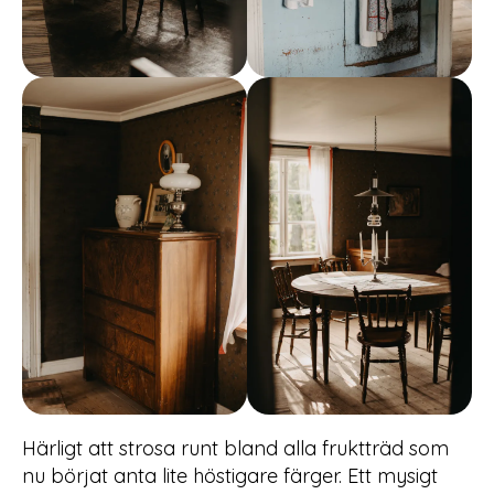
Härligt att strosa runt bland alla fruktträd som
nu börjat anta lite höstigare färger. Ett mysigt