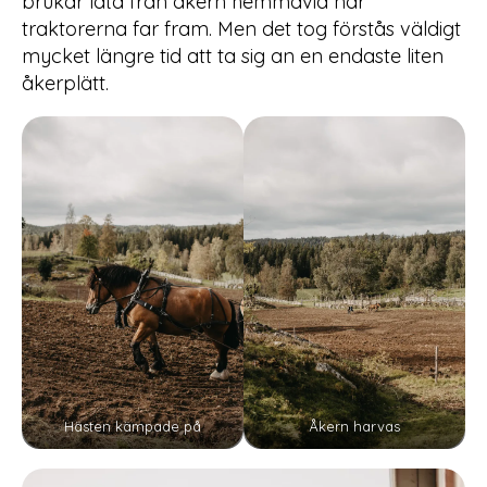
brukar låta från åkern hemmavid när
traktorerna far fram. Men det tog förstås väldigt
mycket längre tid att ta sig an en endaste liten
åkerplätt.
Hästen kämpade på
Åkern harvas