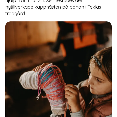
hjälp från mor sin. Sen testades den
nytillverkade käpphästen på banan i Teklas
trädgård.