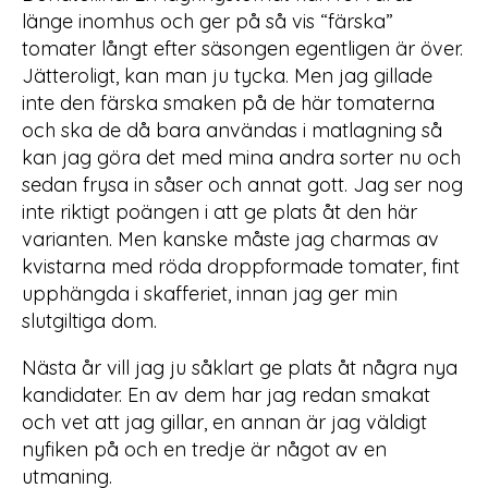
länge inomhus och ger på så vis “färska”
tomater långt efter säsongen egentligen är över.
Jätteroligt, kan man ju tycka. Men jag gillade
inte den färska smaken på de här tomaterna
och ska de då bara användas i matlagning så
kan jag göra det med mina andra sorter nu och
sedan frysa in såser och annat gott. Jag ser nog
inte riktigt poängen i att ge plats åt den här
varianten. Men kanske måste jag charmas av
kvistarna med röda droppformade tomater, fint
upphängda i skafferiet, innan jag ger min
slutgiltiga dom.
Nästa år vill jag ju såklart ge plats åt några nya
kandidater. En av dem har jag redan smakat
och vet att jag gillar, en annan är jag väldigt
nyfiken på och en tredje är något av en
utmaning.