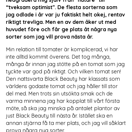
“tveksam optimist”. De flesta sorterna som
jag odlade i år var ju faktiskt helt okej, rentav
riktigt trevliga. Men en av dem åker ut med
huvudet före och får ge plats åt några nya
sorter som jag vill prova nästa år.
Min relation till tomater är komplicerad, vi har
inte alltid kommit överens. Det tog många,
många år innan jag stötte på en tomat som jag
tyckte var god på riktigt. Och vilken tomat sen!
Den nattsvarta Black Beauty har klassats som
världens godaste tomat och jag håller till stor
del med. Men trots sin utsökta smak och de
varma minnena jag har kopplat till vårt första
möte, så ska jag minska på antalet plantor av
just Black Beauty till nästa år. Istället ska en
annan stjärna få ta mer plats, och jag vill såklart
prova några nya sorter.