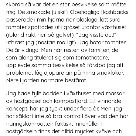
skörda så var det en stor besvikelse som mötte
mig. De smakade ju skit? Obehagliga flashbacks
passerade i min hjärna när blaskiga, lätt sura
tomater spottades ut i gräset utanför växthuset
(ibland rakt ner på golvet). “Jag visste det!”
utbrast jag (nästan malligt). Jag hatar tomater.
De är vidriga! Men när resten av familjen, de
som aldrig titulerat sig som tomathatare,
upplevde samma besvikelse så förstod jag att
problemet låg djupare än på mina smaklökar.
Nere i jorden närmare bestämt.
Jag hade fyllt bädden i växthuset med massor
av hästgödsel och kompostjord. Ett vinnande
koncept, har jag tyckt under flera år. Men, jag
har såklart inte så bra kontroll över vad den här
näringskompotten faktiskt innehåller. I
hästgödseln finns det alltid mycket kväve och