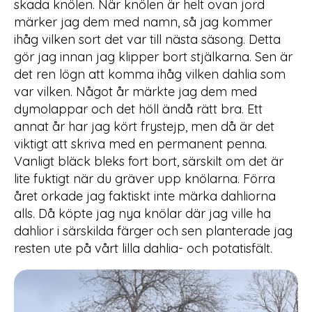
skada knölen. När knölen är helt ovan jord
märker jag dem med namn, så jag kommer
ihåg vilken sort det var till nästa säsong. Detta
gör jag innan jag klipper bort stjälkarna. Sen är
det ren lögn att komma ihåg vilken dahlia som
var vilken. Något år märkte jag dem med
dymolappar och det höll ändå rätt bra. Ett
annat år har jag kört frystejp, men då är det
viktigt att skriva med en permanent penna.
Vanligt bläck bleks fort bort, särskilt om det är
lite fuktigt när du gräver upp knölarna. Förra
året orkade jag faktiskt inte märka dahliorna
alls. Då köpte jag nya knölar där jag ville ha
dahlior i särskilda färger och sen planterade jag
resten ute på vårt lilla dahlia- och potatisfält.