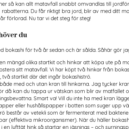
r så kan allt matavfall snabbt omvandlas till jordfö
rabatterna. Du får riktigt bra jord, blir av med ditt m
r förlorad. Nu tar vi det steg för steg!
höver du
d bokashi för två år sedan och är sålda. Såhär gör ja
 en mängd olika startkit och hinkar att köpa ute på 
stera sitt matavfall. Vi har köpt två hinkar från boka
 två startkit där det ingår bokashiströ.
 både med och utan kran till hinkarna. Jag tycker kra
ör då kan du tappa ur vätskan som blir av matfallet
näringsbevattna. Smart va! Vill du inte ha med kran lägg
apper eller hushållspapper i botten som suger upp vä
rö består av vetekli som är fermenterat med bakterie
ar (effektiva mikroorganismer). När du häller bokashi
 i en lufttät hink så startar en jäsnings – och syrnings