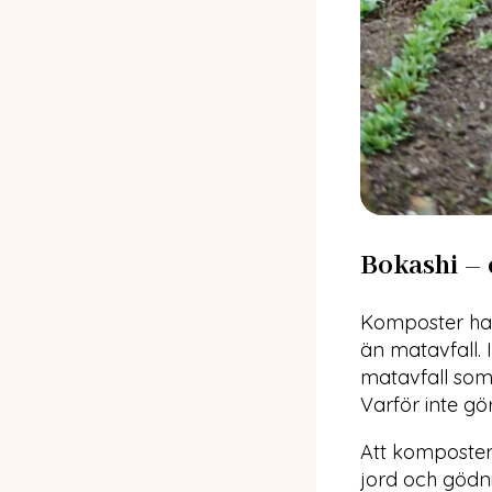
Bokashi – 
Komposter har
än matavfall. 
matavfall som 
Varför inte gö
Att kompostera
jord och gödni