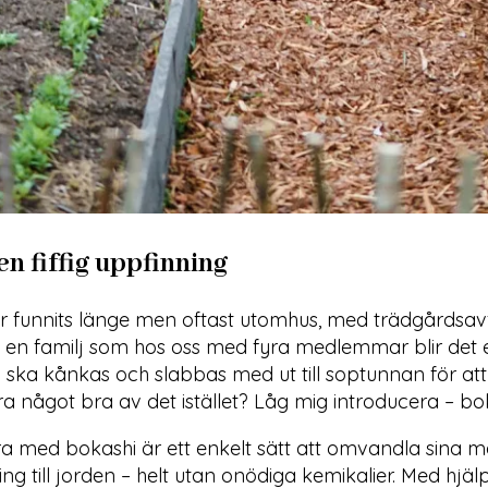
en fiffig uppfinning
 funnits länge men oftast utomhus, med trädgårdsavf
I en familj som hos oss med fyra medlemmar blir det e
ska kånkas och slabbas med ut till soptunnan för att
ra något bra av det istället? Låg mig introducera – bo
 med bokashi är ett enkelt sätt att omvandla sina mat
ng till jorden – helt utan onödiga kemikalier. Med hjäl