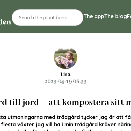
The app
The blog
F
Lisa
2023-04-19 08:33
d till jord – att kompostera sitt 
sta utmaningarna med trädgård tycker jag är att få 
flesta växter jag vill ha i min trädgård kräver närin