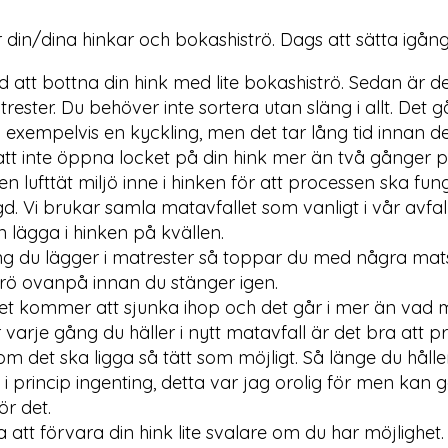
 din/dina hinkar och bokashiströ. Dags att sätta igång
 att bottna din hink med lite bokashiströ. Sedan är de
trester. Du behöver inte sortera utan släng i allt. Det 
n exempelvis en kyckling, men det tar lång tid innan de
tt inte öppna locket på din hink mer än två gånger p
en lufttät miljö inne i hinken för att processen ska fun
d. Vi brukar samla matavfallet som vanligt i vår avfal
 lägga i hinken på kvällen.
ng du lägger i matrester så toppar du med några ma
rö ovanpå innan du stänger igen.
et kommer att sjunka ihop och det går i mer än vad m
r varje gång du häller i nytt matavfall är det bra att p
som det ska ligga så tätt som möjligt. Så länge du hålle
t i princip ingenting, detta var jag orolig för men kan 
ör det.
 att förvara din hink lite svalare om du har möjlighet. 