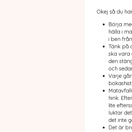
Okej så du har
Börja med
hälla i ma
i ben frå
Tänk på a
ska vara 
den stäng
och sedan
Varje gå
bokashist
Matavfall
hink. Efte
lite efter
luktar de
det inte g
Det är bra