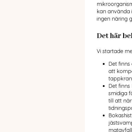
mikroorganisme
kan använda i 
ingen näring gå
Det här be
Vi startade me
Det finns
att kompo
tappkran,
Det finns
smidiga f
till att 
tidningsp
Bokashist
jästsvamp
matavfall