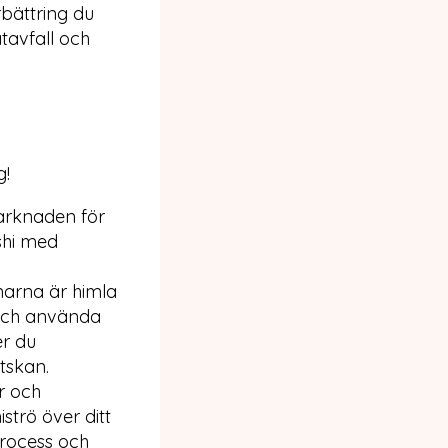
rbättring du
atavfall och
g!
marknaden för
shi med
narna är himla
 och använda
er du
tskan.
r och
strö över ditt
process och