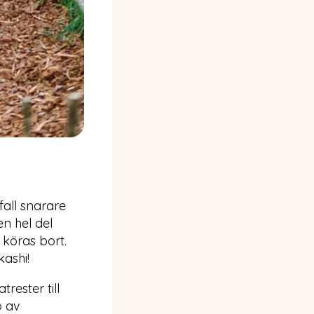
all snarare
n hel del
 köras bort.
kashi!
rester till
p av