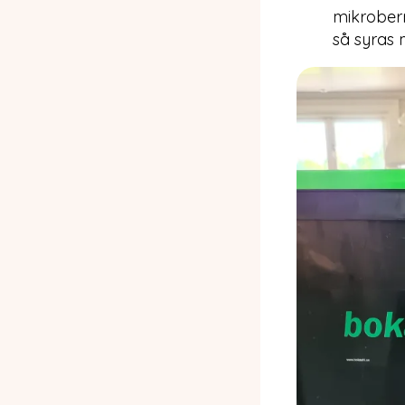
mikroberna
så syras 