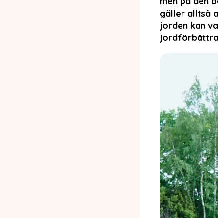
men på den be
gäller alltså 
jorden kan va
jordförbättra