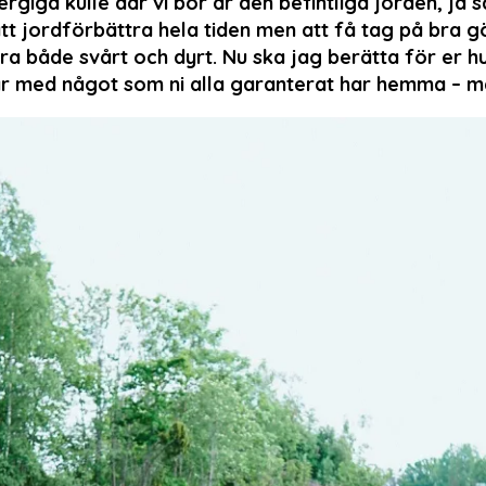
rgiga kulle där vi bor är den befintliga jorden, ja s
att jordförbättra hela tiden men att få tag på bra gö
ra både svårt och dyrt. Nu ska jag berätta för er h
r med något som ni alla garanterat har hemma – ma