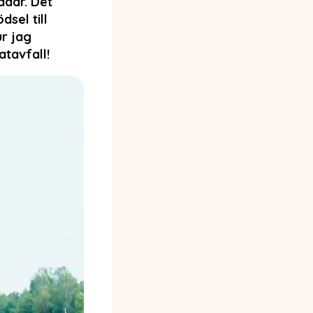
ådär. Det
dsel till
ur jag
tavfall!