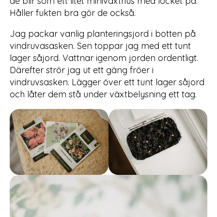
de blir som ett litet miniväxthus med locket på.
Håller fukten bra gör de också.
Jag packar vanlig planteringsjord i botten på
vindruvasasken. Sen toppar jag med ett tunt
lager såjord. Vattnar igenom jorden ordentligt.
Därefter strör jag ut ett gäng fröer i
vindruvsasken. Lägger över ett tunt lager såjord
och låter dem stå under växtbelysning ett tag.