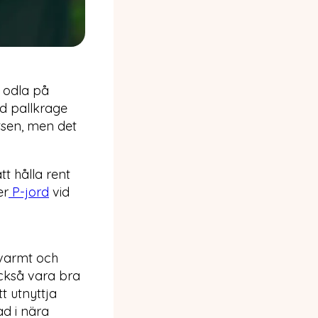
t odla på
ed pallkrage
tsen, men det
tt hålla rent
er
P-jord
vid
 varmt och
ckså vara bra
t utnyttja
ad i nära