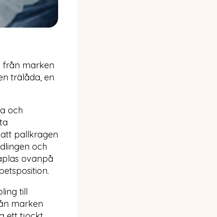
n från marken
en trälåda, en
ga och
ta
 att pallkragen
odlingen och
staplas ovanpå
etsposition.
ng till
från marken
 ett tjockt