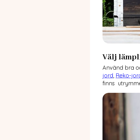
Välj lämpl
Använd bra och
jord
,
Reko-jor
finns utrymme 