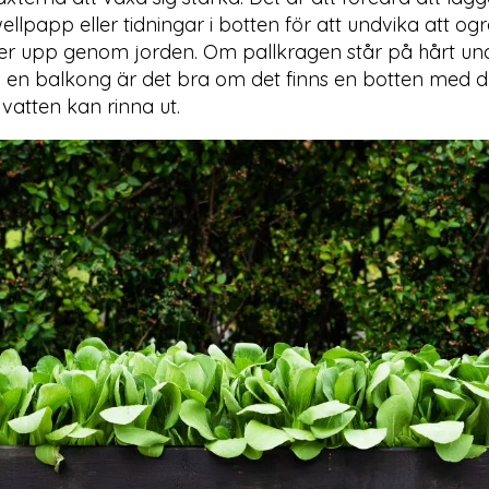
wellpapp eller tidningar i botten för att undvika att og
xer upp genom jorden. Om pallkragen står på hårt u
 en balkong är det bra om det finns en botten med d
 vatten kan rinna ut.