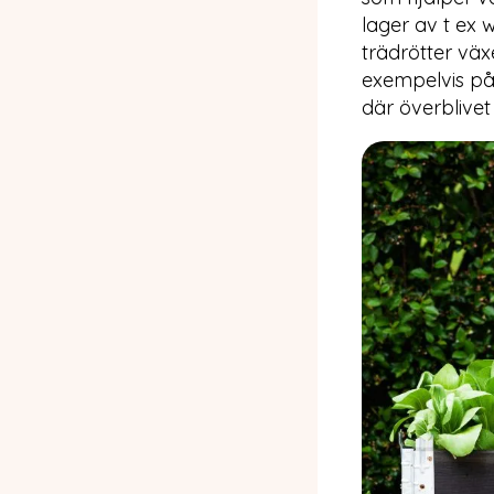
lager av t ex 
trädrötter vä
exempelvis på
där överblivet