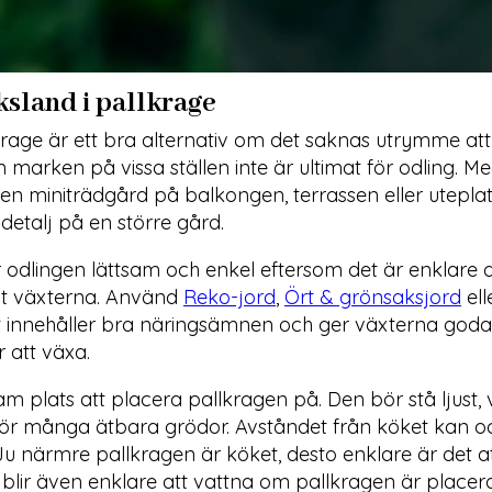
ksland i pallkrage
lkrage är ett bra alternativ om det saknas utrymme at
om marken på vissa ställen inte är ultimat för odling. M
en miniträdgård på balkongen, terrassen eller utepla
 detalj på en större gård.
ir odlingen lättsam och enkel eftersom det är enklare a
nt växterna. Använd
Reko-jord
,
Ört & grönsaksjord
ell
et innehåller bra näringsämnen och ger växterna goda
r att växa.
m plats att placera pallkragen på. Den bör stå ljust,
ör många ätbara grödor. Avståndet från köket kan o
Ju närmre pallkragen är köket, desto enklare är det at
blir även enklare att vattna om pallkragen är placer