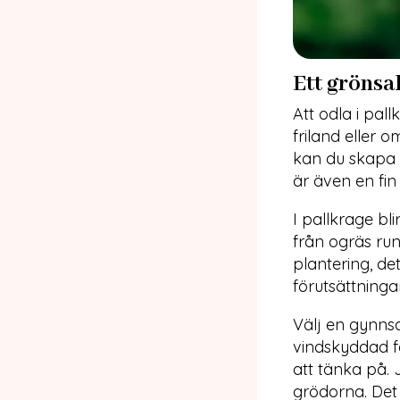
Ett grönsa
Att odla i pal
friland eller 
kan du skapa 
är även en fin
I pallkrage bl
från ogräs ru
plantering, d
förutsättninga
Välj en gynnsa
vindskyddad f
att tänka på. 
grödorna. Det 