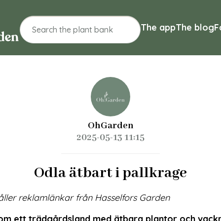
The app
The blog
F
OhGarden
2025-05-13 11:15
Odla ätbart i pallkrage
åller reklamlänkar från Hasselfors Garden
m ett trädgårdsland med ätbara plantor och vack