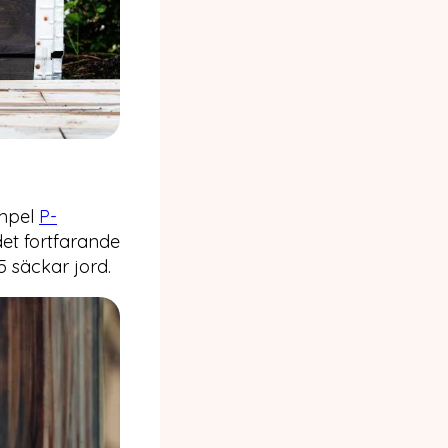
empel
P-
det fortfarande
5 säckar jord.