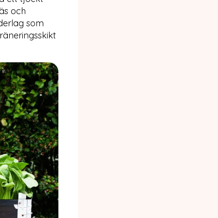
räs och
nderlag som
räneringsskikt