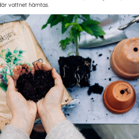
 där vattnet hämtas.