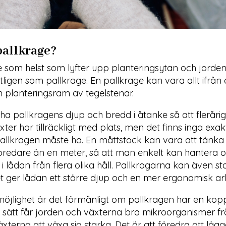
pallkrage?
 som helst som lyfter upp planteringsytan och jorde
ligen som pallkrage. En pallkrage kan vara allt ifrån 
n planteringsram av tegelstenar.
 ha pallkragens djup och bredd i åtanke så att fleråri
ter har tillräckligt med plats, men det finns inga exak
pallkragen måste ha. En måttstock kan vara att tänka
 bredare än en meter, så att man enkelt kan hantera 
 i lådan från flera olika håll. Pallkragarna kan även 
t ger lådan ett större djup och en mer ergonomisk arb
öjlighet är det förmånligt om pallkragen har en koppli
 sätt får jorden och växterna bra mikroorganismer 
xterna att växa sig starka. Det är att föredra att lägga