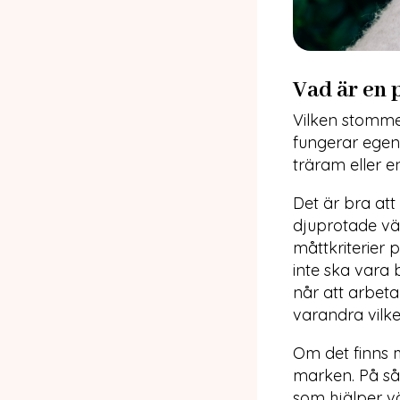
Vad är en 
Vilken stomme
fungerar egent
träram eller e
Det är bra att
djuprotade väx
måttkriterier 
inte ska vara
når att arbeta
varandra vilke
Om det finns m
marken. På så
som hjälper vä